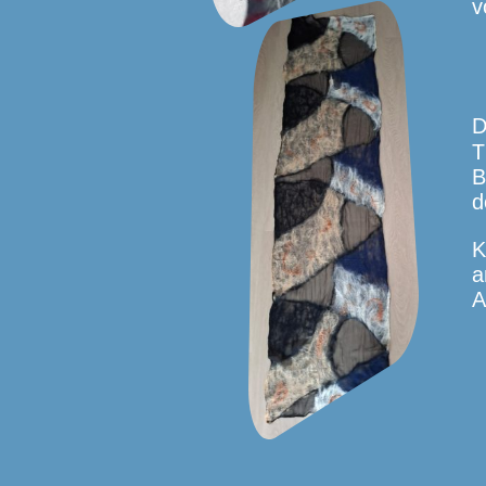
v
D
T
B
d
K
a
A