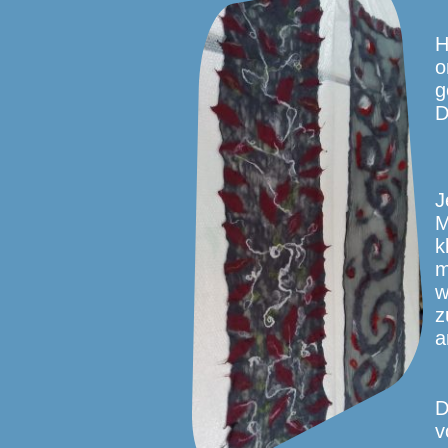
H
o
g
D
J
M
k
m
w
z
a
D
v